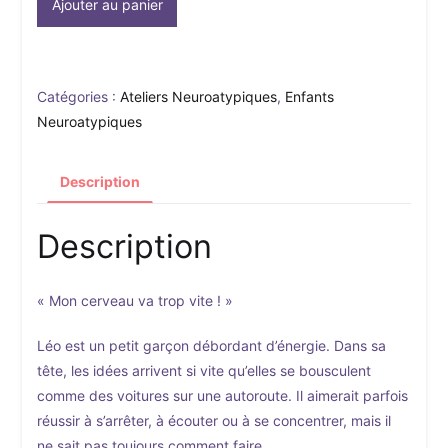
Ajouter au panier
ebook
"Léo
et
les
Catégories :
Ateliers Neuroatypiques
,
Enfants
balises
Neuroatypiques
magiques
de
Description
son
cerveau
Description
hyper"
-
pour
« Mon cerveau va trop vite ! »
enfants
TDA/H
Léo est un petit garçon débordant d’énergie. Dans sa
tête, les idées arrivent si vite qu’elles se bousculent
comme des voitures sur une autoroute. Il aimerait parfois
réussir à s’arrêter, à écouter ou à se concentrer, mais il
ne sait pas toujours comment faire.