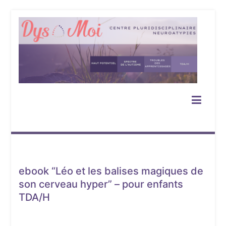
Aller
au
contenu
Dys-Moi – je participe
Participer à nos activités pour personnes neuroatypiques
ebook “Léo et les balises magiques de
son cerveau hyper” – pour enfants
TDA/H