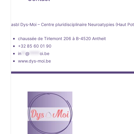
asbl Dys-Moi – Centre pluridisciplinaire Neuroatypies (Haut Pot
chaussée de Tirlemont 206 à B-4520 Antheit
+32 85 60 01 90
in
**
@
*****
oi.be
www.dys-moi.be