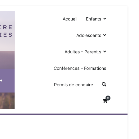
Accueil
Enfants
Adolescents
Adultes – Parent.s
Dys-Moi – je participe
Participer à nos activités pour personnes
Conférences – Formations
neuroatypiques
Permis de conduire
0